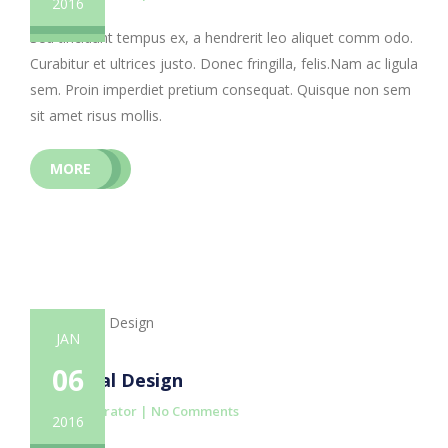
2016
Sed tincidunt tempus ex, a hendrerit leo aliquet comm odo.
Curabitur et ultrices justo. Donec fringilla, felis.Nam ac ligula
sem. Proin imperdiet pretium consequat. Quisque non sem
sit amet risus mollis.
MORE
JAN
06
Industrial Design
By administrator |
No Comments
2016