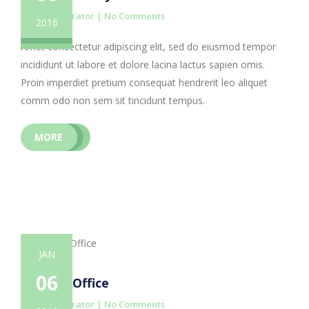
By administrator |
No Comments
2016
Amet consectetur adipiscing elit, sed do eiusmod tempor
incididunt ut labore et dolore lacina lactus sapien omis.
Proin imperdiet pretium consequat hendrerit leo aliquet
comm odo non sem sit tincidunt tempus.
MORE
JAN
06
Modern Office
By administrator |
No Comments