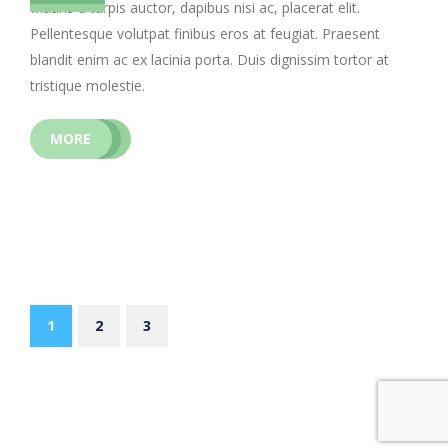
Mauris a turpis auctor, dapibus nisi ac, placerat elit.
Pellentesque volutpat finibus eros at feugiat. Praesent
blandit enim ac ex lacinia porta. Duis dignissim tortor at
tristique molestie.
MORE
1
2
3