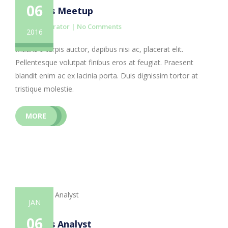
06
Business Meetup
By administrator |
No Comments
2016
Mauris a turpis auctor, dapibus nisi ac, placerat elit.
Pellentesque volutpat finibus eros at feugiat. Praesent
blandit enim ac ex lacinia porta. Duis dignissim tortor at
tristique molestie.
MORE
JAN
06
Business Analyst